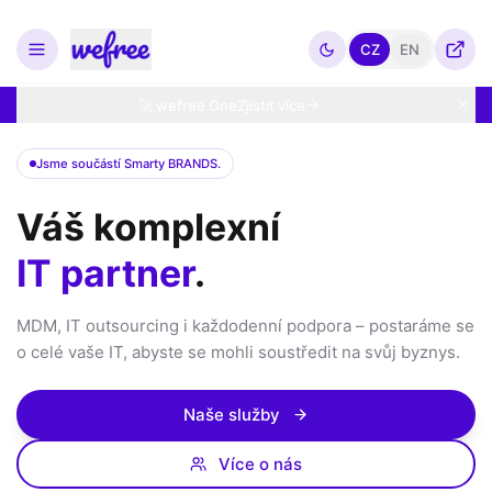
CZ
EN
🚀 wefree One
Zjistit více
Jsme součástí Smarty BRANDS.
Váš komplexní
IT partner
.
MDM, IT outsourcing i každodenní podpora – postaráme se
o celé vaše IT, abyste se mohli soustředit na svůj byznys.
Naše služby
Více o nás