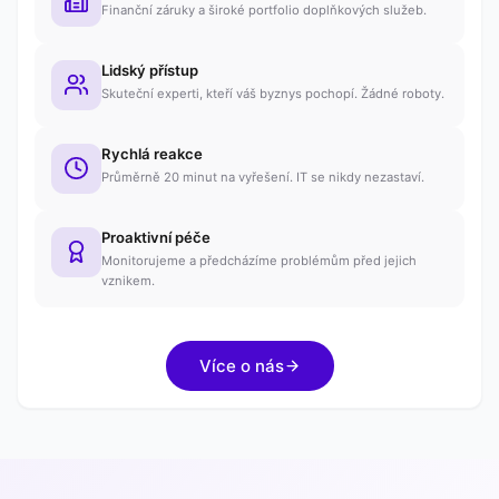
Finanční záruky a široké portfolio doplňkových služeb.
Lidský přístup
Skuteční experti, kteří váš byznys pochopí. Žádné roboty.
Rychlá reakce
Průměrně 20 minut na vyřešení. IT se nikdy nezastaví.
Proaktivní péče
Monitorujeme a předcházíme problémům před jejich
vznikem.
Více o nás