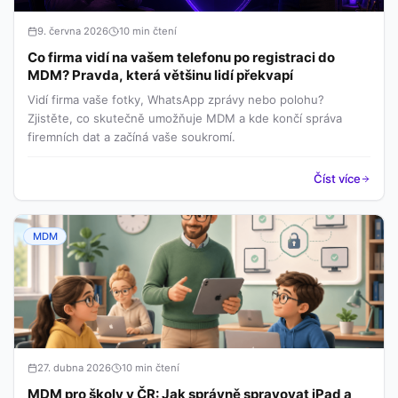
9. června 2026
10 min čtení
Co firma vidí na vašem telefonu po registraci do
MDM? Pravda, která většinu lidí překvapí
Vidí firma vaše fotky, WhatsApp zprávy nebo polohu?
Zjistěte, co skutečně umožňuje MDM a kde končí správa
firemních dat a začíná vaše soukromí.
Číst více
MDM
27. dubna 2026
10 min čtení
MDM pro školy v ČR: Jak správně spravovat iPad a