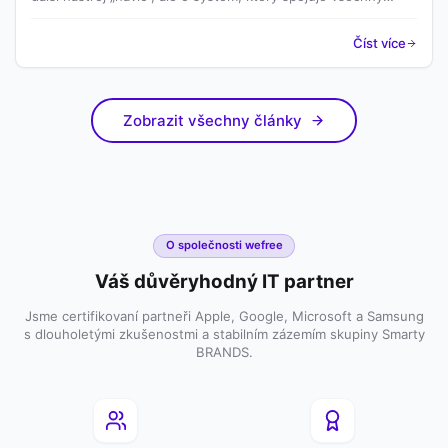
klíčové oblasti IT – od zařízení přes licence až po náklady a
podporu.
Číst více
Zobrazit všechny články
O společnosti wefree
Váš důvěryhodný IT partner
Jsme certifikovaní partneři Apple, Google, Microsoft a Samsung
s dlouholetými zkušenostmi a stabilním zázemím skupiny Smarty
BRANDS.