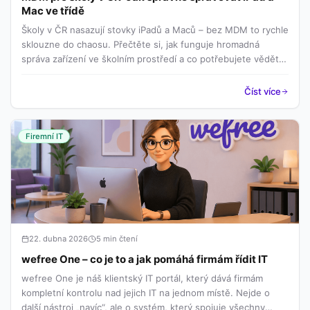
Mac ve třídě
Školy v ČR nasazují stovky iPadů a Maců – bez MDM to rychle
sklouzne do chaosu. Přečtěte si, jak funguje hromadná
správa zařízení ve školním prostředí a co potřebujete vědět
před nasazením.
Číst více
Firemní IT
22. dubna 2026
5 min čtení
wefree One – co je to a jak pomáhá firmám řídit IT
wefree One je náš klientský IT portál, který dává firmám
kompletní kontrolu nad jejich IT na jednom místě. Nejde o
další nástroj „navíc“, ale o systém, který spojuje všechny