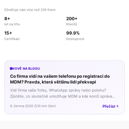
Důvěřuje nám více než 200 firem
8+
200+
let na trhu
Klientů
15+
99.9%
Certifikací
Dostupnost
NOVĚ NA BLOGU
Co firma vidí na vašem telefonu po registraci do
MDM? Pravda, která většinu lidí překvapí
Vidí firma vaše fotky, WhatsApp zprávy nebo polohu?
Zjistěte, co skutečně umožňuje MDM a kde končí správa
firemních dat a začíná vaše soukromí.
Přečíst
9. června 2026
·
10 min čtení