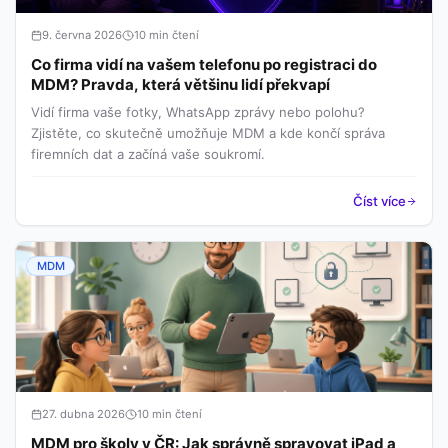
9. června 2026
10 min čtení
Co firma vidí na vašem telefonu po registraci do
MDM? Pravda, která většinu lidí překvapí
Vidí firma vaše fotky, WhatsApp zprávy nebo polohu?
Zjistěte, co skutečně umožňuje MDM a kde končí správa
firemních dat a začíná vaše soukromí.
Číst více
MDM
27. dubna 2026
10 min čtení
MDM pro školy v ČR: Jak správně spravovat iPad a