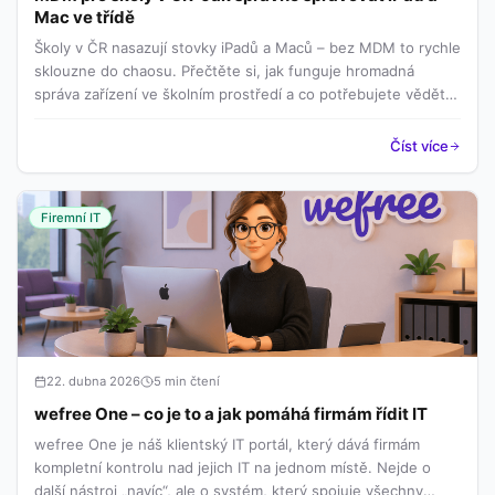
Mac ve třídě
Školy v ČR nasazují stovky iPadů a Maců – bez MDM to rychle
sklouzne do chaosu. Přečtěte si, jak funguje hromadná
správa zařízení ve školním prostředí a co potřebujete vědět
před nasazením.
Číst více
Firemní IT
22. dubna 2026
5 min čtení
wefree One – co je to a jak pomáhá firmám řídit IT
wefree One je náš klientský IT portál, který dává firmám
kompletní kontrolu nad jejich IT na jednom místě. Nejde o
další nástroj „navíc“, ale o systém, který spojuje všechny