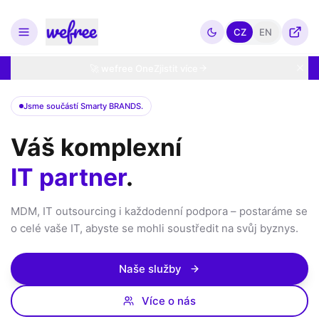
CZ
EN
🚀 wefree One
Zjistit více
Jsme součástí Smarty BRANDS.
Váš komplexní
IT partner
.
MDM, IT outsourcing i každodenní podpora – postaráme se
o celé vaše IT, abyste se mohli soustředit na svůj byznys.
Naše služby
Více o nás