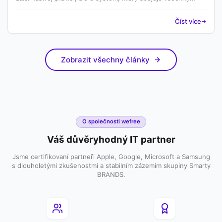
klíčové oblasti IT – od zařízení přes licence až po náklady a
podporu.
Číst více
Zobrazit všechny články
O společnosti wefree
Váš důvěryhodný IT partner
Jsme certifikovaní partneři Apple, Google, Microsoft a Samsung
s dlouholetými zkušenostmi a stabilním zázemím skupiny Smarty
BRANDS.