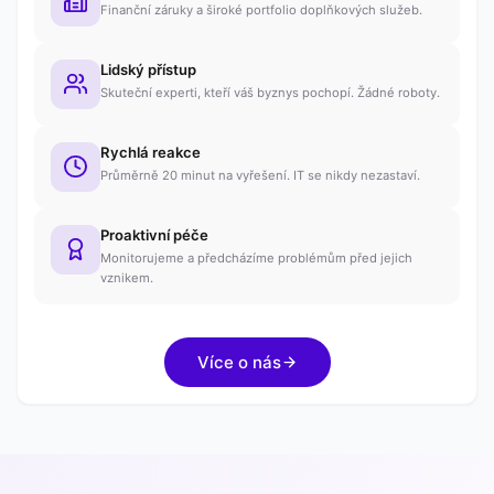
Finanční záruky a široké portfolio doplňkových služeb.
Lidský přístup
Skuteční experti, kteří váš byznys pochopí. Žádné roboty.
Rychlá reakce
Průměrně 20 minut na vyřešení. IT se nikdy nezastaví.
Proaktivní péče
Monitorujeme a předcházíme problémům před jejich
vznikem.
Více o nás