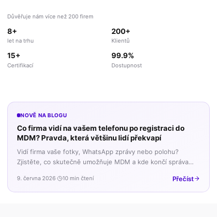
Důvěřuje nám více než 200 firem
8+
200+
let na trhu
Klientů
15+
99.9%
Certifikací
Dostupnost
NOVĚ NA BLOGU
Co firma vidí na vašem telefonu po registraci do
MDM? Pravda, která většinu lidí překvapí
Vidí firma vaše fotky, WhatsApp zprávy nebo polohu?
Zjistěte, co skutečně umožňuje MDM a kde končí správa
firemních dat a začíná vaše soukromí.
Přečíst
9. června 2026
·
10 min čtení