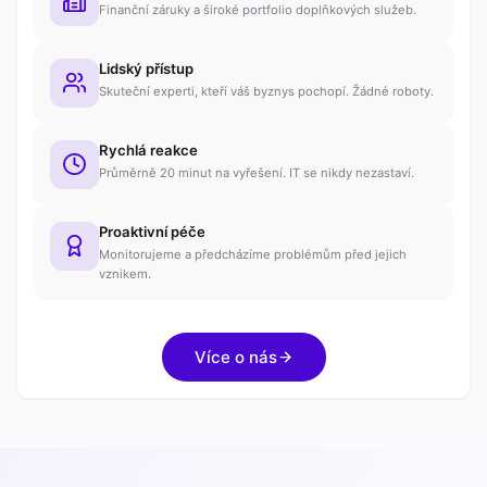
Finanční záruky a široké portfolio doplňkových služeb.
Lidský přístup
Skuteční experti, kteří váš byznys pochopí. Žádné roboty.
Rychlá reakce
Průměrně 20 minut na vyřešení. IT se nikdy nezastaví.
Proaktivní péče
Monitorujeme a předcházíme problémům před jejich
vznikem.
Více o nás