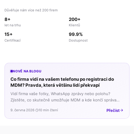
Důvěřuje nám více než 200 firem
8+
200+
let na trhu
Klientů
15+
99.9%
Certifikací
Dostupnost
NOVĚ NA BLOGU
Co firma vidí na vašem telefonu po registraci do
MDM? Pravda, která většinu lidí překvapí
Vidí firma vaše fotky, WhatsApp zprávy nebo polohu?
Zjistěte, co skutečně umožňuje MDM a kde končí správa
firemních dat a začíná vaše soukromí.
Přečíst
9. června 2026
·
10 min čtení