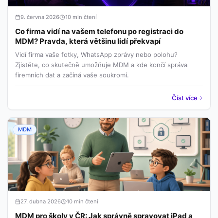
9. června 2026
10 min čtení
Co firma vidí na vašem telefonu po registraci do
MDM? Pravda, která většinu lidí překvapí
Vidí firma vaše fotky, WhatsApp zprávy nebo polohu?
Zjistěte, co skutečně umožňuje MDM a kde končí správa
firemních dat a začíná vaše soukromí.
Číst více
MDM
27. dubna 2026
10 min čtení
MDM pro školy v ČR: Jak správně spravovat iPad a