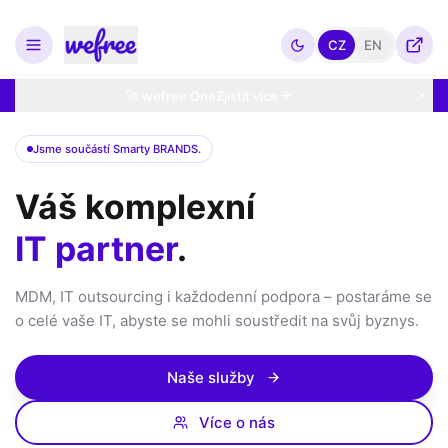
CZ
EN
🚀 wefree One
Zjistit více
Jsme součástí Smarty BRANDS.
Váš komplexní
IT partner
.
MDM, IT outsourcing i každodenní podpora – postaráme se
o celé vaše IT, abyste se mohli soustředit na svůj byznys.
Naše služby
Více o nás