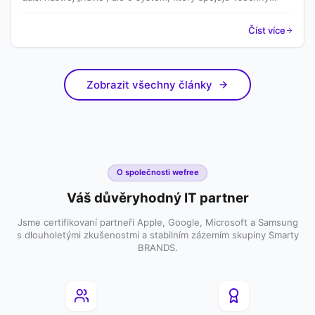
klíčové oblasti IT – od zařízení přes licence až po náklady a
podporu.
Číst více
Zobrazit všechny články
O společnosti wefree
Váš důvěryhodný IT partner
Jsme certifikovaní partneři Apple, Google, Microsoft a Samsung
s dlouholetými zkušenostmi a stabilním zázemím skupiny Smarty
BRANDS.