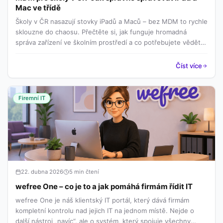
Mac ve třídě
Školy v ČR nasazují stovky iPadů a Maců – bez MDM to rychle
sklouzne do chaosu. Přečtěte si, jak funguje hromadná
správa zařízení ve školním prostředí a co potřebujete vědět
před nasazením.
Číst více
Firemní IT
22. dubna 2026
5 min čtení
wefree One – co je to a jak pomáhá firmám řídit IT
wefree One je náš klientský IT portál, který dává firmám
kompletní kontrolu nad jejich IT na jednom místě. Nejde o
další nástroj „navíc“, ale o systém, který spojuje všechny