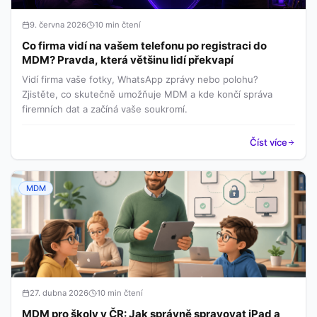
9. června 2026
10 min čtení
Co firma vidí na vašem telefonu po registraci do
MDM? Pravda, která většinu lidí překvapí
Vidí firma vaše fotky, WhatsApp zprávy nebo polohu?
Zjistěte, co skutečně umožňuje MDM a kde končí správa
firemních dat a začíná vaše soukromí.
Číst více
MDM
27. dubna 2026
10 min čtení
MDM pro školy v ČR: Jak správně spravovat iPad a