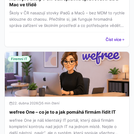
Mac ve třídě
Školy v ČR nasazují stovky iPadů a Maců – bez MDM to rychle
sklouzne do chaosu. Přečtěte si, jak funguje hromadná
správa zařízení ve školním prostředí a co potřebujete vědět
před nasazením.
Číst více
Firemní IT
22. dubna 2026
5 min čtení
wefree One – co je to a jak pomáhá firmám řídit IT
wefree One je náš klientský IT portál, který dává firmám
kompletní kontrolu nad jejich IT na jednom místě. Nejde o
další nástroj „navíc“, ale o systém, který spojuje všechny