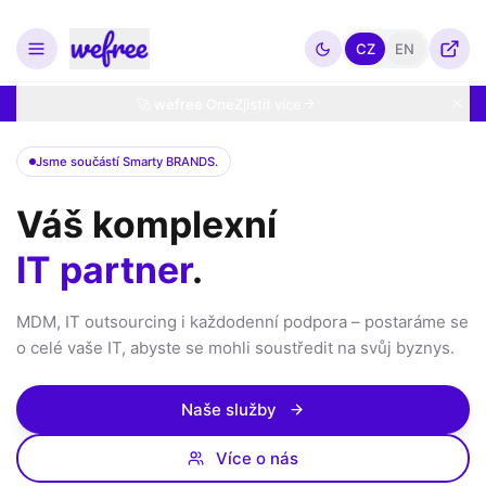
CZ
EN
🚀 wefree One
Zjistit více
Jsme součástí Smarty BRANDS.
Váš komplexní
IT partner
.
MDM, IT outsourcing i každodenní podpora – postaráme se
o celé vaše IT, abyste se mohli soustředit na svůj byznys.
Naše služby
Více o nás