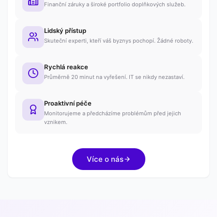
Finanční záruky a široké portfolio doplňkových služeb.
Lidský přístup
Skuteční experti, kteří váš byznys pochopí. Žádné roboty.
Rychlá reakce
Průměrně 20 minut na vyřešení. IT se nikdy nezastaví.
Proaktivní péče
Monitorujeme a předcházíme problémům před jejich
vznikem.
Více o nás