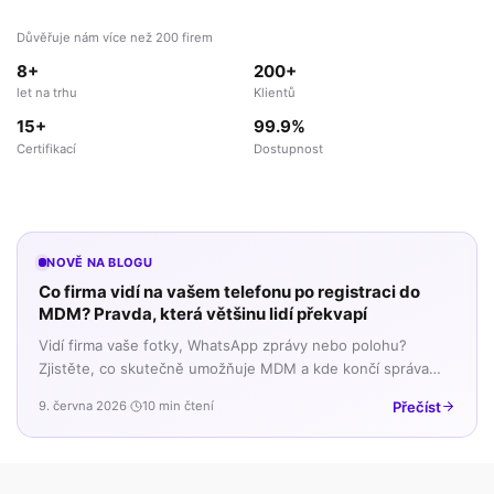
Důvěřuje nám více než 200 firem
8+
200+
let na trhu
Klientů
15+
99.9%
Certifikací
Dostupnost
NOVĚ NA BLOGU
Co firma vidí na vašem telefonu po registraci do
MDM? Pravda, která většinu lidí překvapí
Vidí firma vaše fotky, WhatsApp zprávy nebo polohu?
Zjistěte, co skutečně umožňuje MDM a kde končí správa
firemních dat a začíná vaše soukromí.
Přečíst
9. června 2026
·
10 min čtení