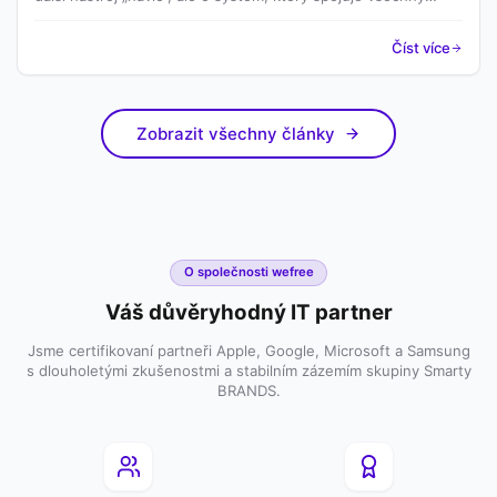
klíčové oblasti IT – od zařízení přes licence až po náklady a
podporu.
Číst více
Zobrazit všechny články
O společnosti wefree
Váš důvěryhodný IT partner
Jsme certifikovaní partneři Apple, Google, Microsoft a Samsung
s dlouholetými zkušenostmi a stabilním zázemím skupiny Smarty
BRANDS.