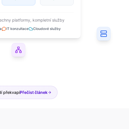
echny platformy, kompletní služby
a
IT konzultace
Cloudové služby
dí překvapí
Přečíst článek