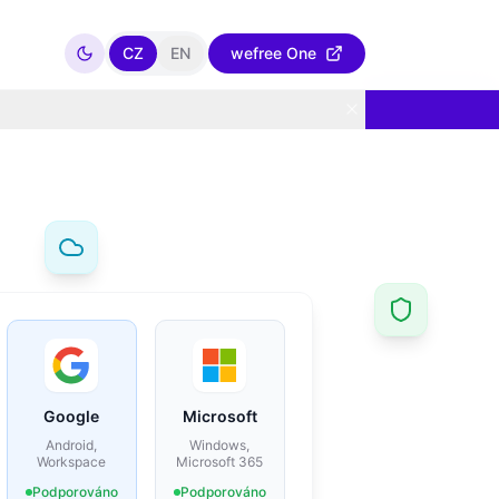
CZ
EN
wefree One
Google
Microsoft
Android,
Windows,
Workspace
Microsoft 365
Podporováno
Podporováno