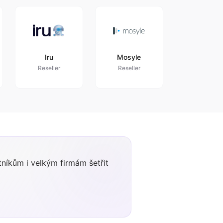
Iru
Mosyle
Reseller
Reseller
níkům i velkým firmám šetřit