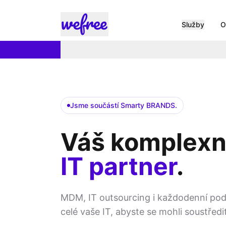
Služby
O
Jsme součástí Smarty BRANDS.
Váš komplexn
IT partner
.
MDM, IT outsourcing i každodenní pod
celé vaše IT, abyste se mohli soustředi