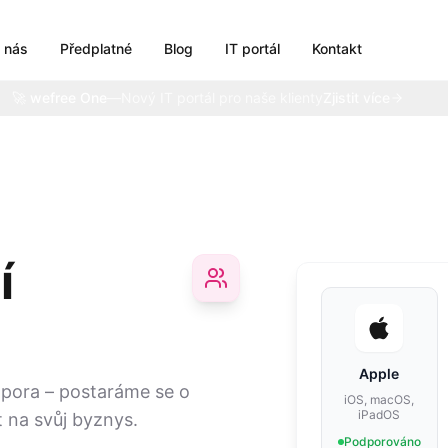
 nás
Předplatné
Blog
IT portál
Kontakt
🚀 wefree One
—
Nový IT portál pro naše klienty
Zjistit více
í
Apple
pora – postaráme se o
iOS, macOS,
iPadOS
t na svůj byznys.
Podporováno