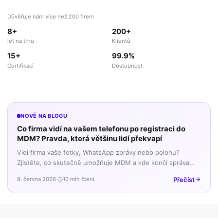
Důvěřuje nám více než 200 firem
8+
200+
let na trhu
Klientů
15+
99.9%
Certifikací
Dostupnost
NOVĚ NA BLOGU
Co firma vidí na vašem telefonu po registraci do
MDM? Pravda, která většinu lidí překvapí
Vidí firma vaše fotky, WhatsApp zprávy nebo polohu?
Zjistěte, co skutečně umožňuje MDM a kde končí správa
firemních dat a začíná vaše soukromí.
Přečíst
9. června 2026
·
10 min čtení