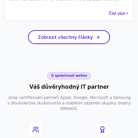
klíčové oblasti IT – od zařízení přes licence až po náklady a
podporu.
Číst více
Zobrazit všechny články
O společnosti wefree
Váš důvěryhodný IT partner
Jsme certifikovaní partneři Apple, Google, Microsoft a Samsung
s dlouholetými zkušenostmi a stabilním zázemím skupiny Smarty
BRANDS.