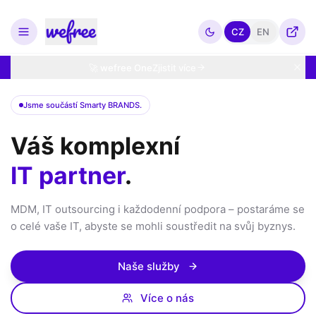
CZ
EN
🚀 wefree One
Zjistit více
Jsme součástí Smarty BRANDS.
Váš komplexní
IT partner
.
MDM, IT outsourcing i každodenní podpora – postaráme se
o celé vaše IT, abyste se mohli soustředit na svůj byznys.
Naše služby
Více o nás