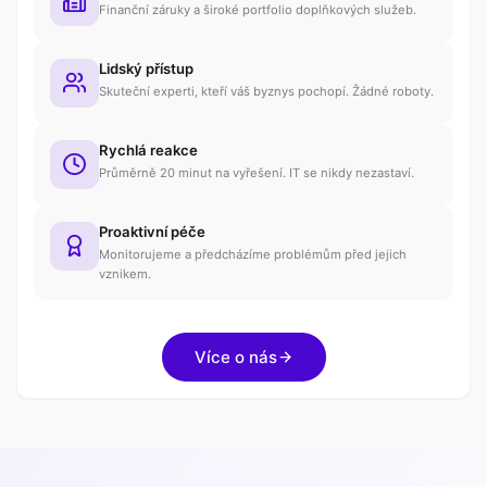
Finanční záruky a široké portfolio doplňkových služeb.
Lidský přístup
Skuteční experti, kteří váš byznys pochopí. Žádné roboty.
Rychlá reakce
Průměrně 20 minut na vyřešení. IT se nikdy nezastaví.
Proaktivní péče
Monitorujeme a předcházíme problémům před jejich
vznikem.
Více o nás