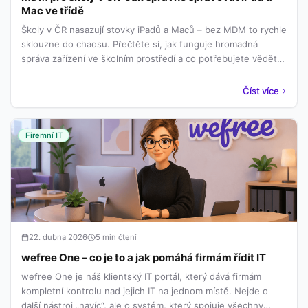
Mac ve třídě
Školy v ČR nasazují stovky iPadů a Maců – bez MDM to rychle
sklouzne do chaosu. Přečtěte si, jak funguje hromadná
správa zařízení ve školním prostředí a co potřebujete vědět
před nasazením.
Číst více
Firemní IT
22. dubna 2026
5 min čtení
wefree One – co je to a jak pomáhá firmám řídit IT
wefree One je náš klientský IT portál, který dává firmám
kompletní kontrolu nad jejich IT na jednom místě. Nejde o
další nástroj „navíc“, ale o systém, který spojuje všechny