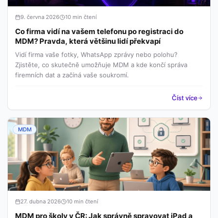
9. června 2026
10 min čtení
Co firma vidí na vašem telefonu po registraci do
MDM? Pravda, která většinu lidí překvapí
Vidí firma vaše fotky, WhatsApp zprávy nebo polohu?
Zjistěte, co skutečně umožňuje MDM a kde končí správa
firemních dat a začíná vaše soukromí.
Číst více
MDM
27. dubna 2026
10 min čtení
MDM pro školy v ČR: Jak správně spravovat iPad a