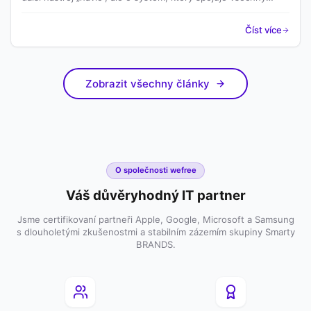
klíčové oblasti IT – od zařízení přes licence až po náklady a
podporu.
Číst více
Zobrazit všechny články
O společnosti wefree
Váš důvěryhodný IT partner
Jsme certifikovaní partneři Apple, Google, Microsoft a Samsung
s dlouholetými zkušenostmi a stabilním zázemím skupiny Smarty
BRANDS.