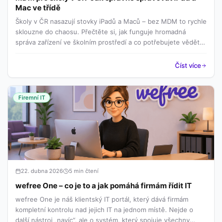
Mac ve třídě
Školy v ČR nasazují stovky iPadů a Maců – bez MDM to rychle
sklouzne do chaosu. Přečtěte si, jak funguje hromadná
správa zařízení ve školním prostředí a co potřebujete vědět
před nasazením.
Číst více
Firemní IT
22. dubna 2026
5 min čtení
wefree One – co je to a jak pomáhá firmám řídit IT
wefree One je náš klientský IT portál, který dává firmám
kompletní kontrolu nad jejich IT na jednom místě. Nejde o
další nástroj „navíc“, ale o systém, který spojuje všechny