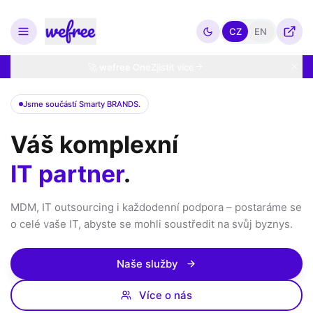
CZ
EN
🚀 wefree One
Zjistit více
Jsme součástí Smarty BRANDS.
Váš komplexní
IT partner
.
MDM, IT outsourcing i každodenní podpora – postaráme se
o celé vaše IT, abyste se mohli soustředit na svůj byznys.
Naše služby
Více o nás