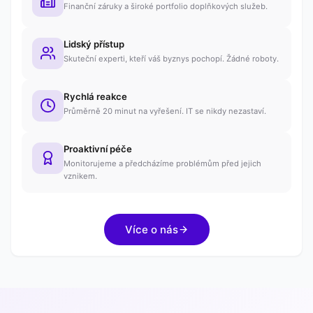
Finanční záruky a široké portfolio doplňkových služeb.
Lidský přístup
Skuteční experti, kteří váš byznys pochopí. Žádné roboty.
Rychlá reakce
Průměrně 20 minut na vyřešení. IT se nikdy nezastaví.
Proaktivní péče
Monitorujeme a předcházíme problémům před jejich
vznikem.
Více o nás