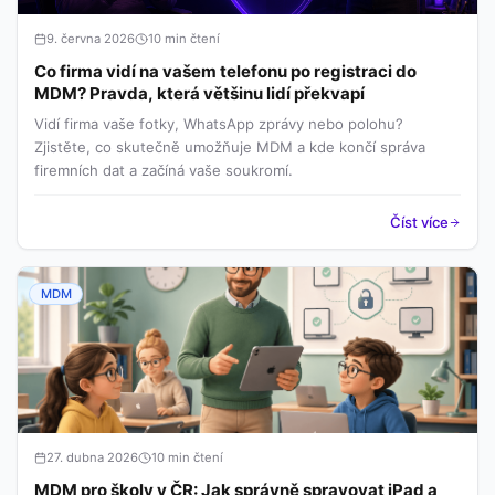
9. června 2026
10 min čtení
Co firma vidí na vašem telefonu po registraci do
MDM? Pravda, která většinu lidí překvapí
Vidí firma vaše fotky, WhatsApp zprávy nebo polohu?
Zjistěte, co skutečně umožňuje MDM a kde končí správa
firemních dat a začíná vaše soukromí.
Číst více
MDM
27. dubna 2026
10 min čtení
MDM pro školy v ČR: Jak správně spravovat iPad a