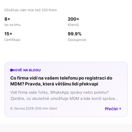
Důvěřuje nám více než 200 firem
8+
200+
let na trhu
Klientů
15+
99.9%
Certifikací
Dostupnost
NOVĚ NA BLOGU
Co firma vidí na vašem telefonu po registraci do
MDM? Pravda, která většinu lidí překvapí
Vidí firma vaše fotky, WhatsApp zprávy nebo polohu?
Zjistěte, co skutečně umožňuje MDM a kde končí správa
firemních dat a začíná vaše soukromí.
Přečíst
9. června 2026
·
10 min čtení