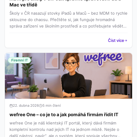
Mac ve třídě
Školy v ČR nasazují stovky iPadů a Maců – bez MDM to rychle
sklouzne do chaosu. Přečtěte si, jak funguje hromadná
správa zařízení ve školním prostředí a co potřebujete vědět
před nasazením.
Číst více
Firemní IT
22. dubna 2026
5 min čtení
wefree One – co je to a jak pomáhá firmám řídit IT
wefree One je náš klientský IT portál, který dává firmám
kompletní kontrolu nad jejich IT na jednom místě. Nejde o
další nástroj „navíc“, ale o systém, který spojuje všechny