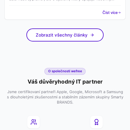
klíčové oblasti IT – od zařízení přes licence až po náklady a
podporu.
Číst více
Zobrazit všechny články
O společnosti wefree
Váš důvěryhodný IT partner
Jsme certifikovaní partneři Apple, Google, Microsoft a Samsung
s dlouholetými zkušenostmi a stabilním zázemím skupiny Smarty
BRANDS.