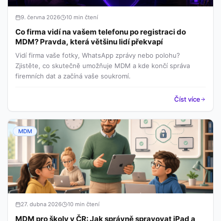
9. června 2026
10 min čtení
Co firma vidí na vašem telefonu po registraci do
MDM? Pravda, která většinu lidí překvapí
Vidí firma vaše fotky, WhatsApp zprávy nebo polohu?
Zjistěte, co skutečně umožňuje MDM a kde končí správa
firemních dat a začíná vaše soukromí.
Číst více
MDM
27. dubna 2026
10 min čtení
MDM pro školy v ČR: Jak správně spravovat iPad a