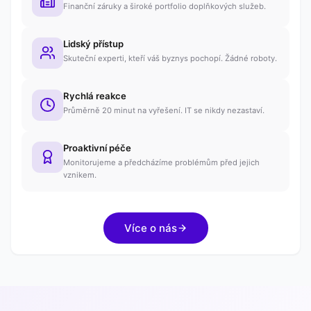
Finanční záruky a široké portfolio doplňkových služeb.
Lidský přístup
Skuteční experti, kteří váš byznys pochopí. Žádné roboty.
Rychlá reakce
Průměrně 20 minut na vyřešení. IT se nikdy nezastaví.
Proaktivní péče
Monitorujeme a předcházíme problémům před jejich
vznikem.
Více o nás