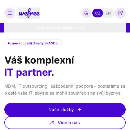
CZ
EN
🚀 wefree One
Zjistit více
Jsme součástí Smarty BRANDS.
Váš komplexní
IT partner
.
MDM, IT outsourcing i každodenní podpora – postaráme se
o celé vaše IT, abyste se mohli soustředit na svůj byznys.
Naše služby
Více o nás